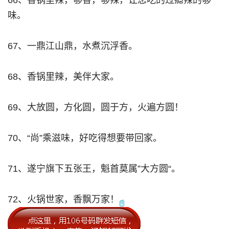
66、香锅里辣，够香，够辣，让您吃的过瘾辣的够
味。
67、一鼎江山鼎，水煮沉浮香。
68、香锅里辣，美伴大家。
69、大放圆，方化圆，圆于方，火遍方圆！
70、“尚”乘滋味，好吃得想要带回家。
71、遂宁旗下五张王，魁首莫属”大方圆“。
72、火锅世家，香飘万家！