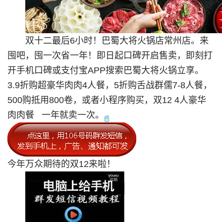
双十二最后6小时！巴蜀大将火锅店常州店。来
囤吧，囤一次省一年！即日起口碑开启售卖，即刻打
开手机口碑或支付宝APP搜索巴蜀大将火锅立享。
3.9折购超豪华肉肉4人餐，5折购舌战群儒7-8人餐，
500购抵用800卷，或者小程序购买，双12 4人豪华
肉肉餐 一年就卖一次。
今年万众期待的双12来啦！