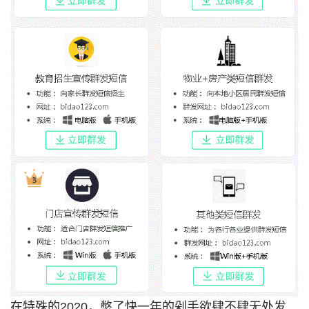
在特殊的2020，憋了快一年的剁手欲肆不肆无处发