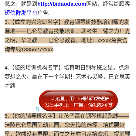
总之，就是到
http://bidaoda.com
网站，经常给顾客
短信群发平台
广告。
3.【成立的兴趣班名字】教育钢琴班技能培训师的发
源地——巴仑思教育技能培训。助考生一臂之力！光
之明，华之教——巴仑思教育。地址：xxxxx免费咨
询专线1335527xxxx
4.【您的培训机构名字】培育明日钢琴班之星，点燃
梦想之火。赢在下一个学期！艺术心灵峰，巴仑思英
才路
5.【你的辅导班名字】让孩子赢在钢琴班起跑线——
涪陵巴仑思国际幼儿园，您无悔的选择。培优要趁
早，歌曲没有界限，而立之年亦可从拾欢乐。提前预