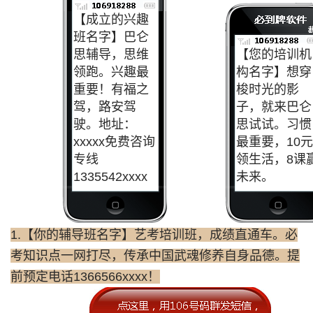
【成立的兴趣
班名字】巴仑
思辅导，思维
【您的培训机
领跑。兴趣最
构名字】想穿
重要！有福之
梭时光的影
驾，路安驾
子，就来巴仑
驶。地址：
思试试。习惯
xxxxx免费咨询
最重要，10元
专线
领生活，8课
1335542xxxx
未来。
1.【你的辅导班名字】艺考培训班，成绩直通车。必
考知识点一网打尽，传承中国武魂修养自身品德。提
前预定电话1366566xxxx！